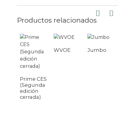
Productos relacionados
WVOE
Jumbo
Prime CES
(Segunda
DSC
edición
(Rati
cerrada)
cober
del
servi
la de