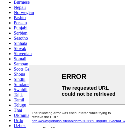
Burmese
Nepali
Norwegian
Pashto
Persian
Punjabi
Serbian
Sesotho
Sinhala
Slovak
Slovenian
Somali
Samoan
Scots Gaelic
Shona
Sindhi
Sundanese
Swahili
Tajik
Tamil
Telugu
Thai
Ukrainian
Urdu
Uzbek