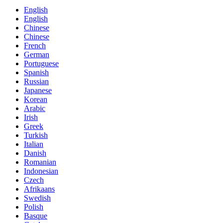
English
English
Chinese
Chinese
French
German
Portuguese
Spanish
Russian
Japanese
Korean
Arabic
Irish
Greek
Turkish
Italian
Danish
Romanian
Indonesian
Czech
Afrikaans
Swedish
Polish
Basque