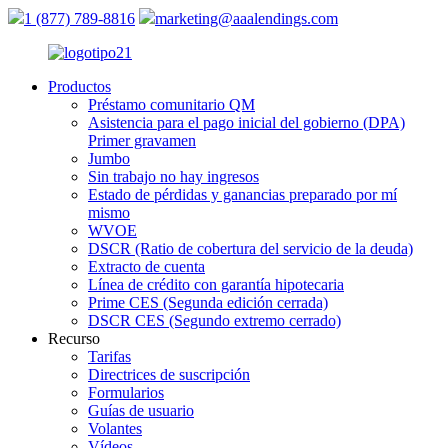
1 (877) 789-8816
marketing@aaalendings.com
Productos
Préstamo comunitario QM
Asistencia para el pago inicial del gobierno (DPA)
Primer gravamen
Jumbo
Sin trabajo no hay ingresos
Estado de pérdidas y ganancias preparado por mí
mismo
WVOE
DSCR (Ratio de cobertura del servicio de la deuda)
Extracto de cuenta
Línea de crédito con garantía hipotecaria
Prime CES (Segunda edición cerrada)
DSCR CES (Segundo extremo cerrado)
Recurso
Tarifas
Directrices de suscripción
Formularios
Guías de usuario
Volantes
Vídeos