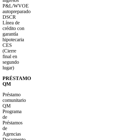
ingresos
P&L/WVOE
autopreparado
DSCR
Línea de
crédito con
garantía
hipotecaria
CES
(Cierre
final en
segundo
lugar)
PRÉSTAMO
QM
Préstamo
comunitario
QM
Programa
de
Préstamos
de
Agencias
Documento