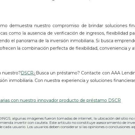
mo demuestra nuestro compromiso de brindar soluciones finan
ticas como la ausencia de verificación de ingresos, flexibilidad pa
ndo el panorama de la inversión inmobiliaria. Si busca emprende
frecen la combinación perfecta de flexibilidad, conveniencia y at
on nuestro?
DSCR
¿Busca un préstamo? Contacte con AAA Lendin
sión inmobiliaria. Con nuestra experiencia y soluciones financiera
liarias con nuestro innovador producto de préstamo DSCR
INGS; algunas imágenes fueron tomadas de internet; la ubicación del sitio no 
omienda invertir con cautela. Este artículo no constituye asesoramiento de invers
s de cada usuario. Los usuarios deben considerar si las opiniones o conclusiones