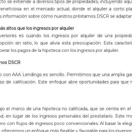
cto se extiende a diversos tipos de propiedades, incluyendo aquel
eneficiosa en el mercado actual, donde el alquiler a corto p
más información sobre cómo nuestros préstamos DSCR se adapta
 altos que los ingresos por alquiler
ersores es cuando los ingresos por alquiler de una propied
pción sin ratio, lo que alivia esta preocupación. Esta caracter
uperar los pagos de la hipoteca con los ingresos por alquiler.
tamos DSCR
 con AAA Lendings es sencillo. Permitimos que una amplia ga
oceso de calificación. Este enfoque abre oportunidades para que
o el marco de una hipoteca no calificada, que se centra en el 
ad, en lugar de los ingresos personales del prestatario. Este 
ero con flujos de ingresos poco convencionales. Al basar la eleg
 ofrecemos un enfoque más flexible y favorable para los inversor