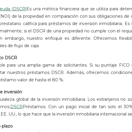
 deuda (DSCR)
Es una métrica financiera que se utiliza para deter
(NOI) de la propiedad en comparación con sus obligaciones de 
restatario califica para préstamos de inversión inmobiliaria. Es
rmalmente, si el DSCR de una propiedad no cumple con el requisi
 embargo, nuestro enfoque es diferente. Ofrecemos flexibili
es de flujo de caja.
ucto DSCR
le para una amplia gama de solicitantes. Si su puntaje FICO es
licitar nuestros préstamos DSCR. Además, ofrecemos condicion
préstamo-valor de hasta el 80 %.
e inversión
leza global de la inversión inmobiliaria. Los extranjeros no s
amos.
DSCR
Préstamos. Con un pago inicial de tan solo el 30%,
EE. UU., lo que hace que la inversión inmobiliaria internacional 
 plazo