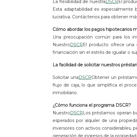
La flexibilidad de nuestra
DSCR
El produ
Esta adaptabilidad es especialmente b
lucrativa. Contáctenos para obtener 
Cómo abordar los pagos hipotecarios más
Una preocupación común para los inv
Nuestro
DSCR
El producto ofrece una o
financiación sin el estrés de igualar o s
La facilidad de solicitar nuestros prés
Solicitar una
DSCR
Obtener un préstamo
flujo de caja, lo que simplifica el pr
inmobiliario.
¿Cómo funciona el programa DSCR?
Nuestro
DSCR
Los préstamos operan baj
esperados por alquiler de una propied
inversores con activos considerables, p
generación de ingresos de la propiedad,