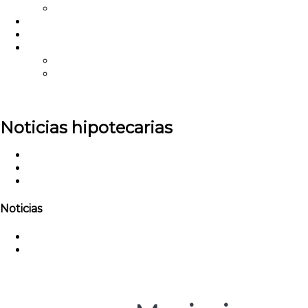
Anuncios
Conviértete en nuestro socio
Preguntas frecuentes
Contáctenos
Ejecutivo de cuentas
Sobre nosotros
Portal de TPO
U.S.
Noticias hipotecarias
Hogar
Noticias
Maximice sus inversiones inmobiliarias con nuest
Noticias
Noticias de la empresa
Noticias de la industria