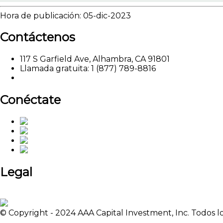
Hora de publicación: 05-dic-2023
Contáctenos
117 S Garfield Ave, Alhambra, CA 91801
Llamada gratuita: 1 (877) 789-8816
Correo electrónico: marketing@aaalendings.com
Conéctate
Legal
política de privacidad
Quejas en Texas
Licencias
© Copyright - 2024 AAA Capital Investment, Inc. Todos 
Comentarios: clientsupport@aaalendings.com